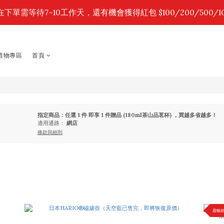
2
4
1
1
2
5
2
7
7
7
8
8
:
:
:
1
3
2
0
0
1
4
1
6
在下單需等待7~10工作天，還有機會獲得紅包 $100/200/500/10
時你購物，我補貼～全館限時88折！
6
6
7
7
0
2
1
日
時
分
0
3
0
5
5
5
6
9
6
1
2
4
4
4
5
8
5
0
1
3
2
點我，進入 NG/福利品 2折惜物專區。
3
3
4
7
4
9
0
2
1
2
2
3
6
3
8
7
1
1
1
2
5
2
7
惜物專區
首頁
0
:
:
:
0
0
1
4
1
6
時你購物，我補貼～全館限時88折！
日
時
分
0
3
0
5
2
4
1
3
2
0
2
1
1
0
指定商品：任選 1 件 即享 1 件贈品 (180ml茶山品茗杯) ，買越多省越多！
適用通路：
網店
條款與細則
最暢