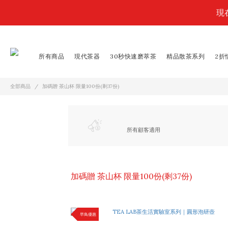
現
限
所有商品
現代茶器
30秒快速磨萃茶
精品散茶系列
2折
限
全部商品
加碼贈 茶山杯 限量100份(剩37份)
所有顧客適用
加碼贈 茶山杯 限量100份(剩37份)
早鳥優惠