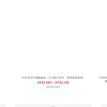
日本HARIO®磁濾壺（天空藍已售完，即將恢復原價）
《MI
量
NT$1,980 ~ NT$2,280
NT$3,080