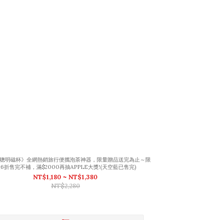
NI聰明磁杯》全網熱銷旅行便攜泡茶神器，限量贈品送完為止～限
6折售完不補，滿$2000再抽APPLE大獎!(天空藍已售完)
NT$1,180 ~ NT$1,380
NT$2,280