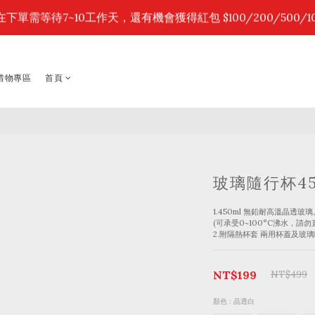
0
7
1
1
2
3
2
1
7
7
8
9
8
7
:
:
:
6
0
0
1
2
1
9
在下單需等待7~10工作天，還有機會獲得紅包 $100/200/500/10
時你購物，我補貼～全館限時88折！
6
6
7
8
7
5
日
時
分
0
1
0
8
5
5
6
7
6
4
0
7
4
4
5
6
5
3
6
點我，進入 NG/福利品 2折惜物專區。
3
3
4
5
4
2
5
2
2
3
4
3
2
1
4
1
1
2
3
2
1
惜物專區
首頁
0
3
:
:
:
0
0
1
2
1
9
時你購物，我補貼～全館限時88折！
2
日
時
分
0
1
0
8
1
0
7
0
6
5
4
3
2
1
玻璃隨行杯45
0
1.450ml 無鉛耐高溫晶透玻璃
(可承受0~100°C沸水，請勿
2.附隔熱杯套 兩用杯蓋及玻
NT$199
NT$499
顏色
: 晶透白