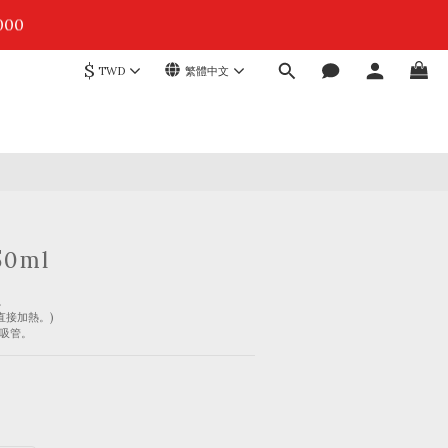
4
7
3
0
6
00
6
2
秒
5
5
1
4
4
$
0
3
TWD
繁體中文
3
9
2
8
1
7
0
0
6
秒
5
4
3
2
1
0
0ml
。
直接加熱。)
璃吸管。