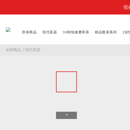
現
限
所有商品
現代茶器
30秒快速磨萃茶
精品散茶系列
2折
限
全部商品
/
現代茶器