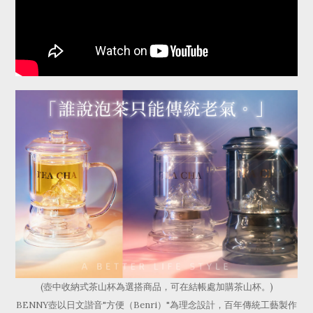
(壺中收納式茶山杯為選搭商品，可在結帳處加購茶山杯。)
BENNY壺以日文諧音"方便（Benri）"為理念設計，百年傳統工藝製作