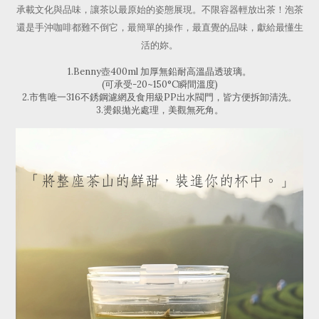
承載文化與品味，讓茶以最原始的姿態展現。不限容器輕放出茶！泡茶
還是手沖咖啡都難不倒它，最簡單的操作，最直覺的品味，獻給最懂生
活的妳。
1.Benny壺400ml 加厚無鉛耐高溫晶透玻璃。
(可承受-20~150°C瞬間溫度)
2.市售唯一316不銹鋼濾網及食用級PP出水閥門，皆方便拆卸清洗。
3.燙銀拋光處理，美觀無死角。