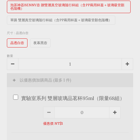
泡茶神器BENNY壺 贈雙層真空玻璃隨行杯組（含PP兩用杯蓋＋玻璃吸管顏
色隨機）
單購 雙層真空玻璃隨行杯組（含PP兩用杯蓋＋玻璃吸管顏色隨機）
尺寸
: 晶透白壺
晶透白壺
夜幕黑壺
數量
以優惠價加購商品
(最多 1 件)
實驗室系列 雙層玻璃品茗杯95ml（限量68組）
優惠價 NT$1