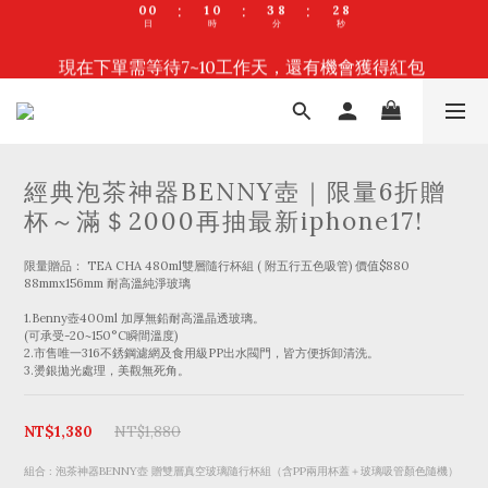
1
6
0
5
2
2
3
2
5
4
9
限時你購物，我補貼～全館限時88折！
0
5
4
現在下單需等待7~10工作天，還有機會獲得紅包 
1
1
2
1
4
9
3
8
4
3
:
:
:
9
9
9
0
0
1
0
3
8
2
7
$100/200/500/1000
3
2
日
時
分
秒
8
8
9
8
0
2
7
1
6
2
1
7
7
8
7
9
1
6
0
5
1
0
6
6
7
6
9
8
0
5
4
0
點我，進入 NG/福利品 2折惜物專區。
5
5
6
5
8
7
4
3
4
4
5
4
7
6
3
2
3
3
4
3
6
5
2
1
2
2
3
2
5
4
9
1
0
限時你購物，我補貼～全館限時88折！
經典泡茶神器BENNY壺｜限量6折贈
1
1
2
1
4
9
3
8
0
:
:
:
0
0
1
0
3
8
2
7
杯～滿＄2000再抽最新iphone17!
日
時
分
秒
0
2
7
1
6
1
6
0
5
0
5
4
限量贈品： TEA CHA 480ml雙層隨行杯組 ( 附五行五色吸管) 價值$880
4
3
88mmx156mm 耐高溫純淨玻璃
3
2
2
1
1.Benny壺400ml 加厚無鉛耐高溫晶透玻璃。
1
0
(可承受-20~150°C瞬間溫度)
0
2.市售唯一316不銹鋼濾網及食用級PP出水閥門，皆方便拆卸清洗。
3.燙銀拋光處理，美觀無死角。
NT$1,380
NT$1,880
組合
: 泡茶神器BENNY壺 贈雙層真空玻璃隨行杯組（含PP兩用杯蓋＋玻璃吸管顏色隨機）