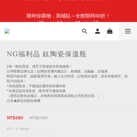
2
2
2
2
3
3
4
4
6
6
2
2
4
4
7
7
限時你購物，我補貼～全館限時88折！
限時你購物，我補貼～全館限時88折！
1
1
1
1
2
2
3
3
5
5
1
1
3
3
6
6
:
:
:
:
:
:
0
0
0
0
1
1
2
2
4
4
0
0
2
2
5
5
日
日
時
時
分
分
秒
秒
0
0
1
1
3
3
1
1
4
4
0
0
2
2
0
0
3
3
1
1
2
2
現在下單需等待7~10工作天，還有機會獲得紅包 
0
0
1
1
9
9
9
$100/200/500/1000
0
0
8
8
9
8
7
7
8
9
7
9
6
6
7
8
6
8
NG福利品 鈦陶瓷保溫瓶
點我，進入 NG/福利品 2折惜物專區。
5
5
6
7
9
5
7
4
4
5
6
8
4
6
9
3
3
4
5
7
3
5
8
| 唯一聯名賣場，僅官方賣場提供售後服務！
2
2
3
4
6
2
4
7
台灣母嬰品牌出品｜鈦陶瓷塗層內膽設計，耐腐蝕、抗酸鹼，好健康
限時你購物，我補貼～全館限時88折！
1
1
2
3
5
1
3
6
輕柔內斂色彩，細膩溫潤手感；融入生活情境，記憶美好溫度；與你穿梭城市，拾
:
:
:
0
0
1
2
4
0
2
5
取片刻從容！
日
時
分
秒
0
1
3
1
4
*為保護瓶身，不建議反覆拆卸矽膠杯套
0
2
0
3
*本產品提供直飲座，吸管座可優惠加購
1
2
（需指定顏色請備註，若無將依照購買保溫瓶之同色系出貨。）
0
1
注意⚠️贈送的顏色隨機
0
NT$680
NT$1,980
尺寸
: 小 360ml