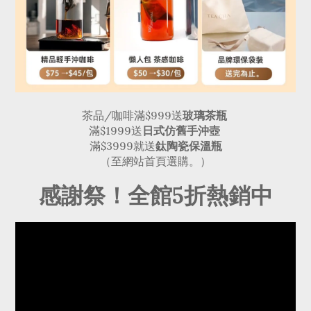
茶品/咖啡滿$999送
玻璃茶瓶
滿$1999送
日式仿舊手沖壺
滿$3999就送
鈦陶瓷保溫瓶
（至網站首頁選購。）
感謝祭！全館5折熱銷中