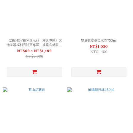
《2折NG/福利展示品｜杯具專區》其
雙層真空保溫水壺750ml
他茶器福利品請至專區，或是官網首頁
NT$1,080
最下方。
NT$69 ~ NT$1,499
NT$1,480
NT$3,080