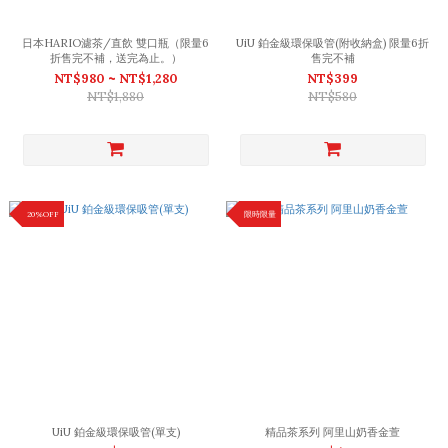
日本HARIO濾茶/直飲 雙口瓶（限量6
UiU 鉑金級環保吸管(附收納盒) 限量6折
折售完不補，送完為止。）
售完不補
NT$980 ~ NT$1,280
NT$399
NT$1,880
NT$580
20%OFF
限時限量
UiU 鉑金級環保吸管(單支)
精品茶系列 阿里山奶香金萱