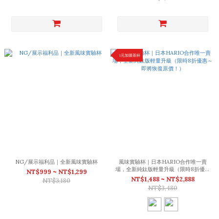
1元加購茶杯
NG/展示福利品｜全新風味實驗杯
風味實驗杯｜日本HARIO合作唯一賣
場，全新純鈦版輕量升級（限時8折優惠
NT$999 ~ NT$1,299
～即將恢復原價！）
NT$1,488 ~ NT$2,888
NT$3,180
NT$3,480