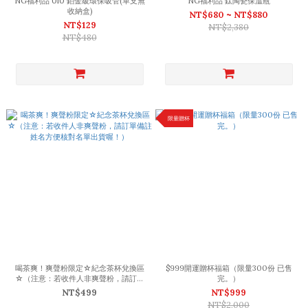
NG福利品 UiU 鉑金級環保吸管(單支無
NG福利品 鈦陶瓷保溫瓶
收納盒)
NT$680 ~ NT$880
NT$129
NT$2,380
NT$480
限量贈杯
喝茶爽！爽聲粉限定☆紀念茶杯兌換區
$999開運贈杯福箱（限量300份 已售
☆（注意：若收件人非爽聲粉，請訂單
完。）
備註姓名方便核對名單出貨喔！）
NT$499
NT$999
NT$2,000