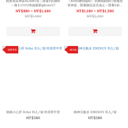
經典泡茶神器BENNY壺｜限量6折贈杯
《MINI聰明磁杯》全網熱銷旅行便攜泡
～滿＄2000再抽最新iphone17!
茶神器，限量贈品送完為止～限量6折售
完不補，滿$2000再抽APPLE大獎!(天
NT$880 ~ NT$1,480
NT$1,180 ~ NT$1,380
空藍已售完)
NT$1,980
NT$2,280
招牌苦茶
補元氣
助眠小心肝 Relax 15入/袋 吃得苦中苦
精神元氣水 ENERGY 15入/袋
NT$580
NT$580