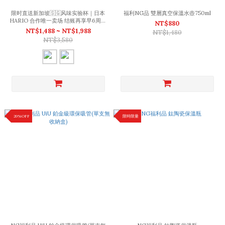
限时直送新加坡🇸🇬风味实验杯｜日本
福利NG品 雙層真空保溫水壺750ml
HARIO 合作唯一卖场 结账再享早6周年
NT$880
慶鸟优惠！ （基本款 7/15 起陆续出
NT$1,488 ~ NT$1,988
NT$1,480
货，HARIO 款 8/20 起陆续出货，即
NT$3,580
将恢复原价！）
20%OFF
限時限量