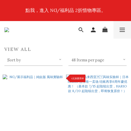
7
7
9
7
9
2
2
4
2
6
4
7
1
6
6
8
6
8
限時你購物，我補貼～全館限時88折！
1
1
3
1
5
3
6
9
0
點我，進入 NG/福利品 2折惜物專區。
5
5
7
5
9
7
:
:
:
0
0
2
0
4
2
5
8
4
4
6
4
8
6
9
Days
Hours
Minutes
Seconds
1
3
1
4
7
3
3
5
3
7
5
8
0
2
0
3
6
2
2
4
2
6
4
7
限時你購物，我補貼～全館限時88折！
1
2
5
1
1
3
1
5
3
6
9
0
1
4
:
:
:
0
0
2
0
4
2
5
8
0
3
Days
Hours
Minutes
Seconds
1
3
1
4
7
2
0
2
0
3
6
1
1
2
5
VIEW ALL
0
0
1
4
0
3
Sort by
48 Items per page
2
1
0
1元加購茶杯