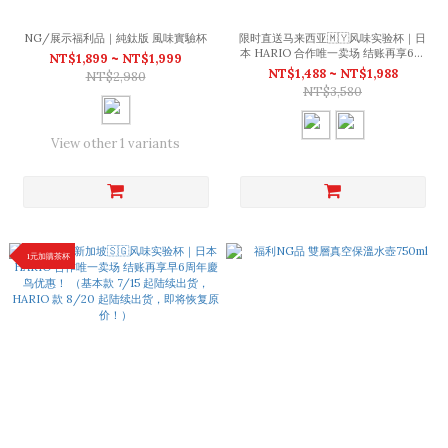
NG/展示福利品｜純鈦版 風味實驗杯
限时直送马来西亚🇲🇾风味实验杯｜日
本 HARIO 合作唯一卖场 结账再享6周
NT$1,899 ~ NT$1,999
年慶优惠！ （基本款 7/15 起陆续出
NT$1,488 ~ NT$1,988
NT$2,980
货，HARIO 款 8/20 起陆续出货，即
NT$3,580
将恢复原价！）
View other 1 variants
1元加購茶杯