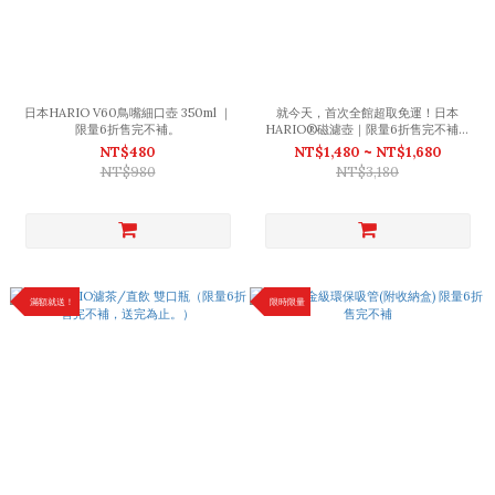
日本HARIO V60鳥嘴細口壺 350ml ｜
就今天，首次全館超取免運！日本
限量6折售完不補。
HARIO®磁濾壺｜限量6折售完不補，
買大再送小(茶山分享杯)剩11組，滿
NT$480
NT$1,480 ~ NT$1,680
$2000再抽iPhone!（(天空藍已售完，
NT$980
NT$3,180
即將恢復原價）
滿額就送！
限時限量